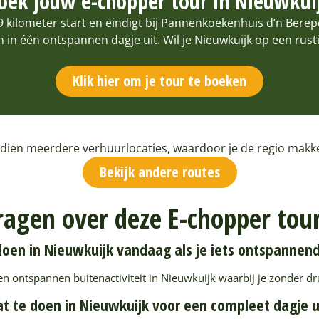
oek jouw e-chopper tour in Nieuwkui
kilometer start en eindigt bij Pannenkoekenhuis d’n Berepo
in één ontspannen dagje uit. Wil je Nieuwkuijk op een rus
Klik hier om je tour te boeken
dien meerdere verhuurlocaties, waardoor je de regio makke
Bekijk andere routes
ragen over deze E-chopper tou
oen in Nieuwkuijk vandaag als je iets ontspannen
en ontspannen buitenactiviteit in Nieuwkuijk waarbij je zonder d
t te doen in Nieuwkuijk voor een compleet dagje u