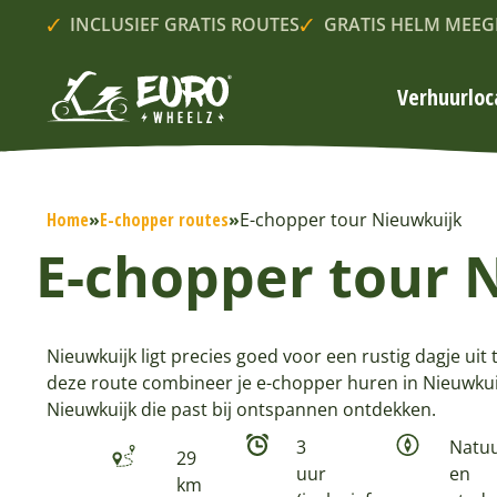
INCLUSIEF GRATIS ROUTES
GRATIS HELM MEEG
Verhuurloc
Home
»
E-chopper routes
»
E-chopper tour Nieuwkuijk
E-chopper tour 
Nieuwkuijk ligt precies goed voor een rustig dagje uit
deze route combineer je e-chopper huren in Nieuwkuijk
Nieuwkuijk die past bij ontspannen ontdekken.
3
Natu
29
uur
en
km