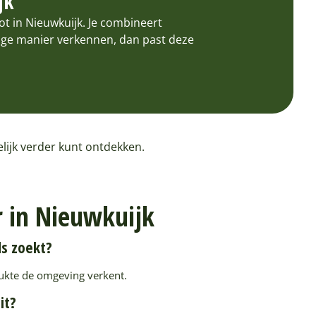
jk
t in Nieuwkuijk. Je combineert
tige manier verkennen, dan past deze
lijk verder kunt ontdekken.
r in Nieuwkuijk
ds zoekt?
rukte de omgeving verkent.
it?