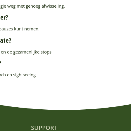
agje weg met genoeg afwisseling.
eer?
k pauzes kunt nemen.
date?
 en de gezamenlijke stops.
?
ch en sightseeing.
SUPPORT