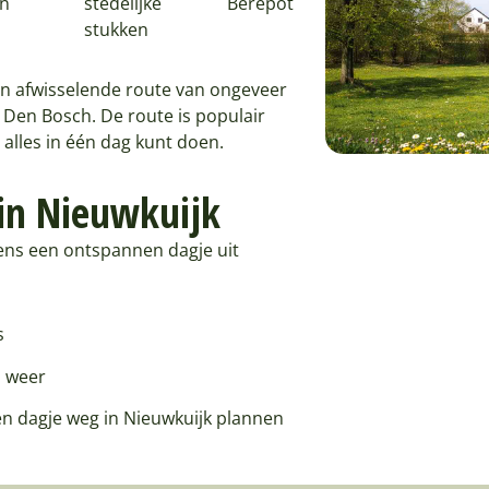
en
stedelijke
Berepot
stukken
een afwisselende route van ongeveer
 Den Bosch. De route is populair
 alles in één dag kunt doen.
 in Nieuwkuijk
ens een ontspannen dagje uit
s
i weer
en dagje weg in Nieuwkuijk plannen