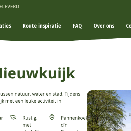
ELEVERD
aties
Route inspiratie
FAQ
Over ons
C
Nieuwkuijk
 tussen natuur, water en stad. Tijdens
 met een leuke activiteit in
ur
Rustig,
Pannenkoekenhuis
met
d’n